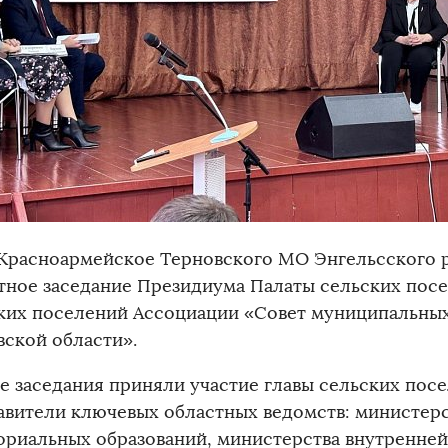
 Красноармейское Терновского МО Энгельсского 
тное заседание Президиума Палаты сельских пос
ких поселений Ассоциации «Совет муниципальных
вской области».
те заседания приняли участие главы сельских пос
авители ключевых областных ведомств: министерс
ориальных образований, министерства внутренней