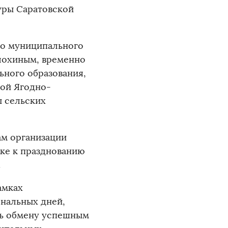
уры Саратовской
го муниципального
Блохиным, временно
ного образования,
вой Ягодно-
ы сельских
ам организации
ке к празднованию
.
амках
нальных дней,
сь обмену успешным