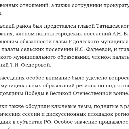
венных отношений, а также сотрудники прокурат
.
вский район был представлен главой Татищевско
вания, членом палаты городских поселений А.Н. 
яющим обязанности главы Идолгского муниципаль
 палаты сельских поселений И.С. Фадеевой, и гла
кого муниципального образования, членом палат
ний Т.И. Федоровой.
 заседания особое внимание было уделено вопрос
 муниципальных образований региона по подготов
одовщины Победы в Великой Отечественной войне
ики также обсудили ключевые темы, поднятые в р
гических сессий и дискуссионных площадок регио
ших в субъектах РФ. Особое значение придавало