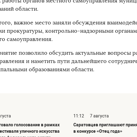
 работы органов местного самоуправления муни
ваний области.
того, важное место заняли обсуждения взаимодей
ми прокуратуры, контрольно-надзорными органам
го самоуправления.
иятие позволило обсудить актуальные вопросы р
равления и наметить пути дальнейшего сотрудни
пальными образованиями области.
вгуста
11:12
7 августа
товало голосование в рамках
Саратовцев приглашают приня
фестиваля уличного искусства
в конкурсе «Отец года»