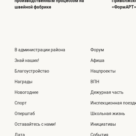
производственным процессом на
Приволжско
швейной фабрике
«ФормАРТ
В администрации района
Форум
Знай наших!
Афиша
Благоустройство
Нацпроекты
Награды
ВПН
Новогоднее
Дежурная часть
Спорт
Инспекционная поезд
Оперштаб
Школьная жизнь
Оставайтесь с нами!
Инициативы
Дата
События