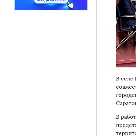
В селе
совмес
городс
Сарато
В рабо
предст
террит