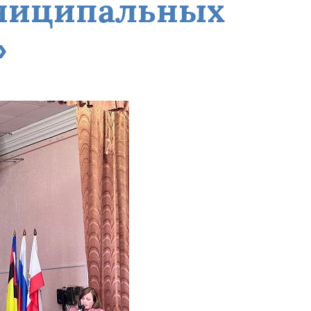
униципальных
»