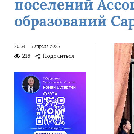
поселений Асс
образований Са
20:54
7 апреля 2025
216
Поделиться