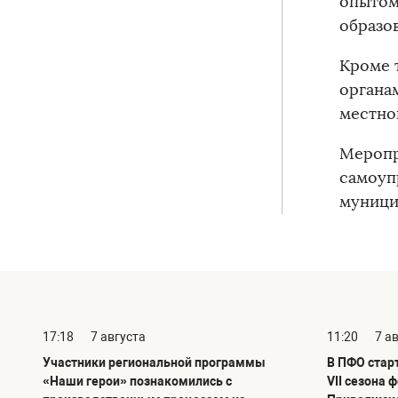
опытом
образо
Кроме 
органа
местно
Меропр
самоуп
муници
17:18
7 августа
11:20
7 а
Участники региональной программы
В ПФО стар
«Наши герои» познакомились с
VII сезона 