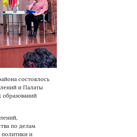
района состоялось
елений и Палаты
 образований
елений,
тва по делам
 политики и