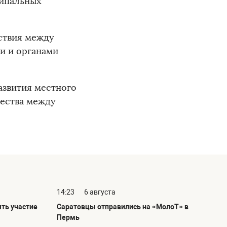
ципальных
ствия между
и и органами
азвития местного
чества между
14:23
6 августа
ть участие
Саратовцы отправились на «МолоТ» в
Пермь