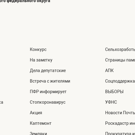
го федерального округа
»
Конкурс
Сельхозработ
На заметку
Страницы пам
Дела депутатские
АПК
Встреча с жителями
Соцподдержка
ПФР информирует
ВЫБОРЫ
ка
Стопкоронавирус
УФНС
Акция
Новости Почт
Каптемонт
Роскадастр и
Земляки
Прокуратура 