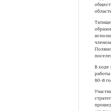
общест
области
Татище
образо
исполн
членом
Полянс
поселе
В ходе
работы
80-й г
Участн
страте
прошед