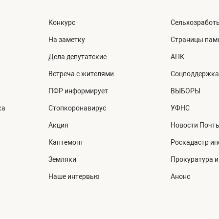
Конкурс
Сельхозработ
На заметку
Страницы пам
Дела депутатские
АПК
Встреча с жителями
Соцподдержка
ПФР информирует
ВЫБОРЫ
ка
Стопкоронавирус
УФНС
Акция
Новости Почт
Каптемонт
Роскадастр и
Земляки
Прокуратура 
Наше интервью
Анонс