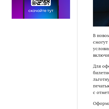
В ново
смогут
условия
включи
Для оф
билетн
льготн
печать
с отме
Оформи