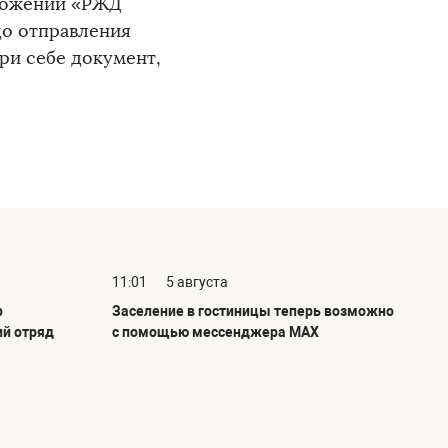
иложении «РЖД
до отправления
ри себе документ,
11:01
5 августа
р
Заселение в гостиницы теперь возможно
ий отряд
с помощью мессенджера MAX