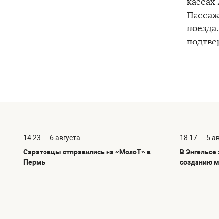
кассах
Пассаж
поезда
подтве
14:23
6 августа
18:17
5 а
Саратовцы отправились на «МолоТ» в
В Энгельсе
Пермь
созданию м