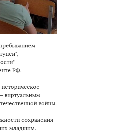
м пребыванием
тупен",
ности"
енте РФ.
ь историческое
— виртуальным
течественной войны.
ажности сохранения
ших младшим.