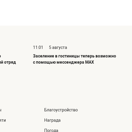
11:01
5 августа
р
Заселение в гостиницы теперь возможно
ий отряд
с помощью мессенджера MAX
ы
Благоустройство
яти
Награда
Погода