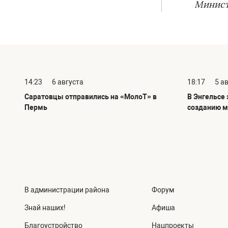
Минист
14:23
6 августа
18:17
5 а
Саратовцы отправились на «МолоТ» в
В Энгельсе
Пермь
созданию м
В администрации района
Форум
Знай наших!
Афиша
Благоустройство
Нацпроекты