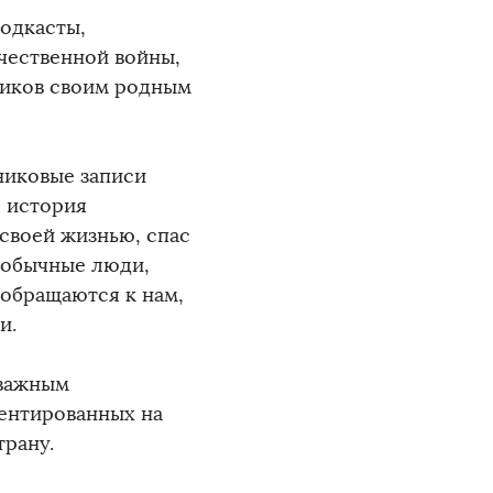
одкасты,
чественной войны,
виков своим родным
никовые записи
 история
своей жизнью, спас
 обычные люди,
обращаются к нам,
и.
 важным
ентированных на
трану.