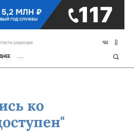
нтакты редакции
ДНЕЕ
. . .
ись ко
доступен"