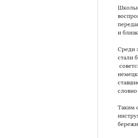
Школьн
воспро
переда
и близк
Среди 
стали 
советс
немецк
ставши
словно
Таким 
инстру
бережн