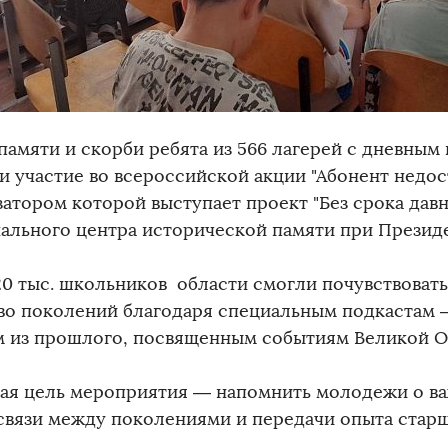
 памяти и скорби ребята из 566 лагерей с дневны
и участие во всероссийской акции "Абонент недос
затором которой выступает проект "Без срока дав
ального центра исторической памяти при Презид
20 тыс. школьников области смогли почувствоват
во поколений благодаря специальным подкастам 
м из прошлого, посвященным событиям Великой О
ая цель мероприятия — напомнить молодежи о в
связи между поколениями и передачи опыта стар