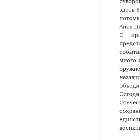
суворо
здесь 
потомк
Анна Ц
С при
предст
событи
много 
оружие
незави
объеди
Сегод
Отечес
сохра
единст
воспит