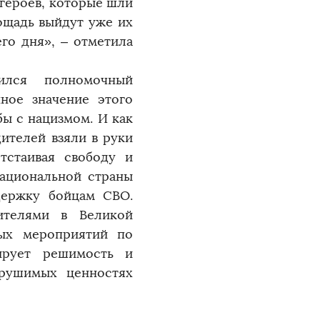
 героев, которые шли
лощадь выйдут уже их
го дня», – отметила
ился полномочный
ное значение этого
бы с нацизмом. И как
дителей взяли в руки
тстаивая свободу и
ациональной страны
держку бойцам СВО.
ителями в Великой
вых мероприятий по
ирует решимость и
ерушимых ценностях