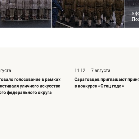
6 ф
Пос
вгуста
11:12
7 августа
товало голосование в рамках
Саратовцев приглашают приня
фестиваля уличного искусства
в конкурсе «Отец года»
го федерального округа
»