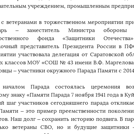
вательным учреждением, промышленным предпри
 с ветеранами в торжественном мероприятии при
тарь – заместитель Министра обороны 
арственного фонда «Защитники Отечества
очный представитель Президента России в ПФ
иятии участвовала делегация от Саратовской об
их классов МОУ «СОШ № 43 имени В.Ф. Маргелова
овцы – участники окружного Парада Памяти с 2014
 началом Парада состоялась церемония во
ому знаку «Памяти Парада 7 ноября 1941 года в К
й шаг участников сегодняшнего парада откликае
Памяти – это пример преемственности поколен
тов. Наш долг – сохранить историю подвига. В па
ько ветераны СВО, но и будущие защитники –