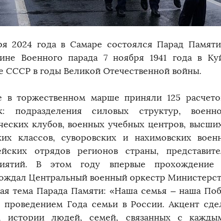
ря 2024 года в Самаре состоялся Парад Памят
ине Военного парада 7 ноября 1941 года в Ку
е СССР в годы Великой Отечественной войны.
е в торжественном марше приняли 125 расчето
к: подразделения силовых структур, военн
ческих клубов, военных учебных центров, высших
ких классов, суворовских и нахимовских воен
йских отрядов регионов страны, представи
риятий. В этом году впервые прохождение 
ождал Центральный военный оркестр Министерст
ая тема Парада Памяти: «Наша семья – наша Побе
с проведением Года семьи в России. Акцент сде
, истории людей, семей, связанных с кажды