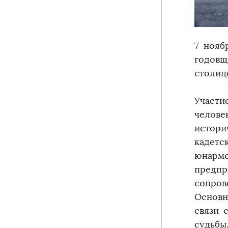
7 нояб
годовщ
столиц
Участи
челове
истори
кадетс
юнарме
предп
сопров
Основн
связи 
судьбы