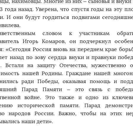
вцы, нахимовцы. Многие из них – сыновья и внуки
83 года назад. Уверена, что спустя годы на эту п
и. И они будут гордиться подвигами сегодняшне
ивилева.
ветственным словом к участникам обрат
авитель Игорь Комаров, он подчеркнул особен
я: «Сегодня Россия вновь на переднем крае борь
лет назад по зову сердца внуки и правнуки побе
. Встали на защиту Отечества, мужественно о
симость нашей Родины. Граждане нашей многон
нились ради Победы, оказывая помощь и под
няшний Парад Памяти – это связь с побед
твенной войне. Это также и одно из ключе
нению исторической памяти. Парад демонстр
во народов России. Важно, чтобы на этих н
ывались наши дети».