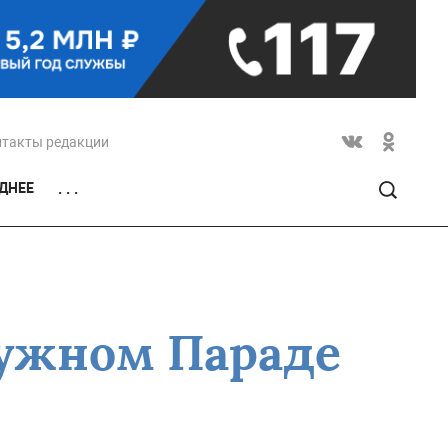
нтакты редакции
ДНЕЕ
. . .
ружном Параде