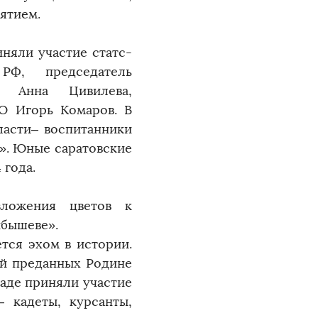
ятием.
няли участие статс-
РФ, председатель
» Анна Цивилева,
О Игорь Комаров. В
ласти– воспитанники
». Юные саратовские
 года.
зложения цветов к
уйбышеве».
тся эхом в истории.
ий преданных Родине
раде приняли участие
 кадеты, курсанты,