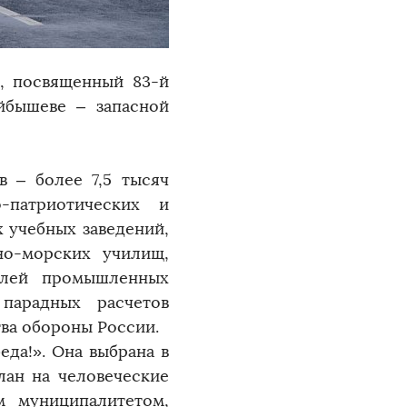
и, посвященный 83-й
йбышеве – запасной
в – более 7,5 тысяч
о-патриотических и
 учебных заведений,
но-морских училищ,
телей промышленных
парадных расчетов
ва обороны России.
да!». Она выбрана в
лан на человеческие
м муниципалитетом,