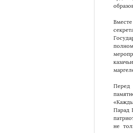
образо
Вместе
секре
Госуд
полном
меропр
казачь
маргел
Перед
памятн
«Кажды
Парад 
патрио
не тол