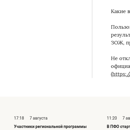
Какие 
Пользо
результ
ЗОЖ, п
Не отк
официа
(
https:
17:18
7 августа
11:20
7 а
Участники региональной программы
В ПФО стар