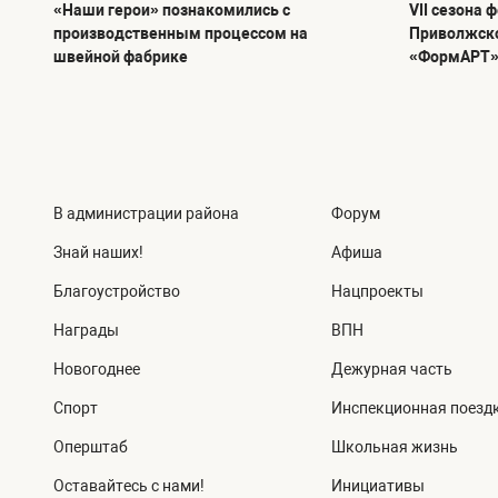
«Наши герои» познакомились с
VII сезона 
производственным процессом на
Приволжско
швейной фабрике
«ФормАРТ
В администрации района
Форум
Знай наших!
Афиша
Благоустройство
Нацпроекты
Награды
ВПН
Новогоднее
Дежурная часть
Спорт
Инспекционная поезд
Оперштаб
Школьная жизнь
Оставайтесь с нами!
Инициативы