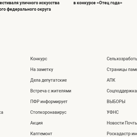
фестиваля уличного искусства
в конкурсе «Отец года»
го федерального округа
»
Конкурс
Сельхозработ
На заметку
Страницы пам
Дела депутатские
АПК
Встреча с жителями
Соцподдержка
ПФР информирует
ВЫБОРЫ
ка
Стопкоронавирус
УФНС
Акция
Новости Почт
Каптемонт
Роскадастр и