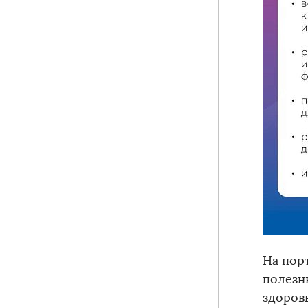
На пор
полезн
здоров