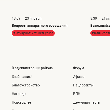
13:09
23 января
8:39
21 я
Вопросы аппаратного совещания
Взаимный д
#Татищево#Вестник#Сурков
#Татищево#
В администрации района
Форум
Знай наших!
Афиша
Благоустройство
Нацпроекты
Награды
ВПН
Новогоднее
Дежурная часть