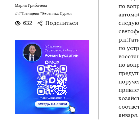
по воп
Мария Грибачева
автомо
##Татищево#Вестник#Сурков
632
Поделиться
следую
светоф
р.п.Та
по уст
восста
по воп
предуп
поруче
привле
хозяйст
соотве
января.