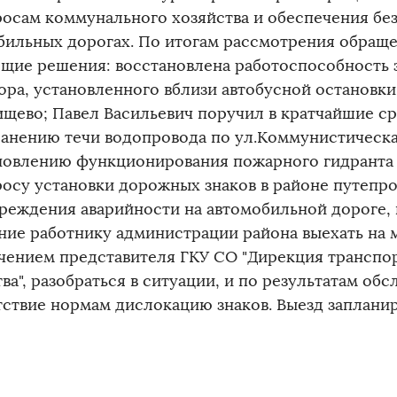
росам коммунального хозяйства и обеспечения бе
бильных дорогах. По итогам рассмотрения обращ
щие решения: восстановлена работоспособность 
ора, установленного вблизи автобусной остановки
тищево; Павел Васильевич поручил в кратчайшие с
ранению течи водопровода по ул.Коммунистическая
новлению функционирования пожарного гидранта 
росу установки дорожных знаков в районе путепро
реждения аварийности на автомобильной дороге, 
ние работнику администрации района выехать на 
чением представителя ГКУ СО "Дирекция транспо
ва", разобраться в ситуации, и по результатам об
тствие нормам дислокацию знаков. Выезд запланир