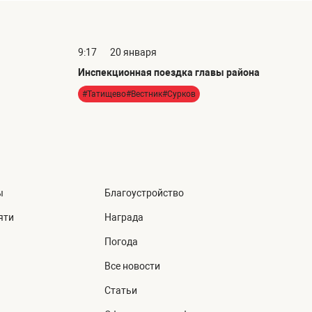
9:17
20 января
Инспекционная поездка главы района
#Татищево#Вестник#Сурков
ы
Благоустройство
яти
Награда
Погода
Все новости
Статьи