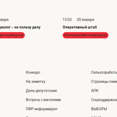
нваря
15:02
20 января
иалог – на пользу делу
Оперативный штаб
Вестник#Сурков
#Татищево#Вестник#Сурков
Конкурс
Сельхозработ
На заметку
Страницы пам
Дела депутатские
АПК
Встреча с жителями
Соцподдержка
ПФР информирует
ВЫБОРЫ