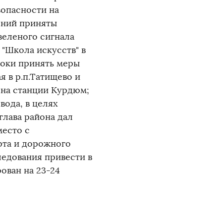
зопасности на
ений приняты
зеленого сигнала
 "Школа искусств" в
роки принять меры
 в р.п.Татищево и
на станции Курдюм;
вода, в целях
глава района дал
место с
рта и дорожного
следования привести в
ован на 23-24