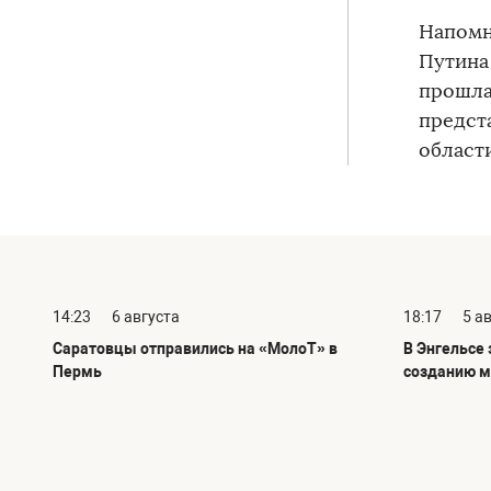
Напомн
Путина
прошла
предст
области
14:23
6 августа
18:17
5 а
Саратовцы отправились на «МолоТ» в
В Энгельсе
Пермь
созданию м