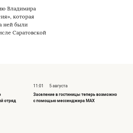
ию Владимира
ия», которая
а ней были
исле Саратовской
11:01
5 августа
р
Заселение в гостиницы теперь возможно
ий отряд
с помощью мессенджера MAX