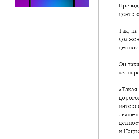
Презид
центр 
Так, на
должен
ценнос
Он так
всенар
«Такая
дорого
интере
священ
ценнос
и Наци