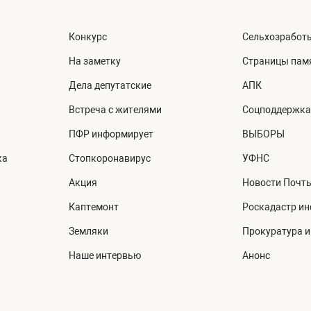
Конкурс
Сельхозработ
На заметку
Страницы пам
Дела депутатские
АПК
Встреча с жителями
Соцподдержка
ПФР информирует
ВЫБОРЫ
ка
Стопкоронавирус
УФНС
Акция
Новости Почт
Каптемонт
Роскадастр и
Земляки
Прокуратура 
Наше интервью
Анонс