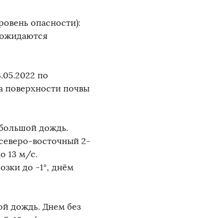
ровень опасности):
и ожидаются
.05.2022 по
а поверхности почвы
ебольшой дождь.
 северо-восточный 2-
о 13 м/с.
озки до -1°, днём
ой дождь. Днем без