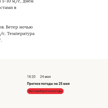
 5-10 м/с, днем
естами в
ов. Ветер ночью
/с. Температура
.
18:20
24 мая
Прогноз погоды на 25 мая
Вестник#прогнозпогоды