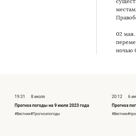
сущест
местами
Правобе
02 мая
переме
ночью 0
19:31
8 июля
20:12
6 и
Прогноз погоды на 9 июля 2023 года
Прогноз пог
#Вестник#Прогнозпогоды
#Вестник#пр