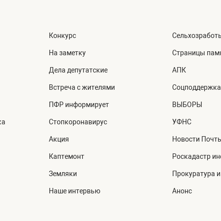
Конкурс
Сельхозработ
На заметку
Страницы пам
Дела депутатские
АПК
Встреча с жителями
Соцподдержка
ПФР информирует
ВЫБОРЫ
ка
Стопкоронавирус
УФНС
Акция
Новости Почт
Каптемонт
Роскадастр и
Земляки
Прокуратура 
Наше интервью
Анонс