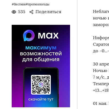
#Вестник#прогнозпогоды
Неблаг
535
Поделиться
ночью 
замороз
Информ
Сарато
до -0...
30 апр
Ночью 
7 м/с, 
Темпера
+13...+18
01 мая