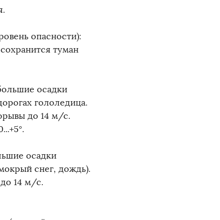
я.
овень опасности):
 сохранится туман
ебольшие осадки
 дорогах гололедица.
орывы до 14 м/с.
..+5°.
льшие осадки
мокрый снег, дождь).
до 14 м/с.