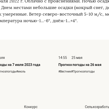
раля 2022 г. Облачно с прояснениями. Ночью осадк
. Днем местами небольшие осадки (мокрый снег, д
х умеренные. Ветер северо-восточный 5-10 м/с, м
мпература ночью-1...-6°, днём-1...+4°.
юля
14:55
25 мая
оды на 7 июля 2023 года
Прогноз погоды на 26 мая
огнозпогоды#июль
#Вестник#Прогнозпогоды
Конкурс
Сельхозработ