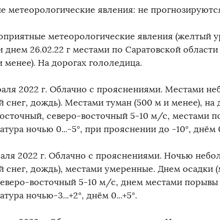
е метеорологические явления: не прогнозируютс
оприятные метеорологические явления (желтый ур
и днем 26.02.22 г местами по Саратовской области
и менее). На дорогах гололедица.
раля 2022 г. Облачно с прояснениями. Местами н
 снег, дождь). Местами туман (500 м и менее), на
восточный, северо-восточный 5-10 м/с, местами п
тура ночью 0...-5°, при прояснении до -10°, днём 0.
раля 2022 г. Облачно с прояснениями. Ночью небо
й снег, дождь), местами умеренные. Днем осадки (
северо-восточный 5-10 м/с, днем местами порывы 
тура ночью-3...+2°, днём 0...+5°.