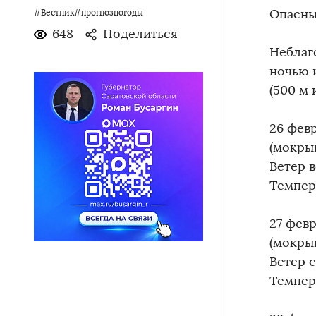
Опасны
#Вестник#прогнозпогоды
648
Поделиться
Неблаг
ночью 
(500 м 
26 фев
(мокрый
Ветер 
Темпера
27 фев
(мокры
Ветер 
Темпера