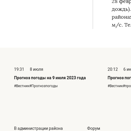
28 фев
дождь)
района
м/с. Те
19:31
8 июля
20:12
6 и
Прогноз погоды на 9 июля 2023 года
Прогноз пог
#Вестник#Прогнозпогоды
#Вестник#пр
В администрации района
Форум