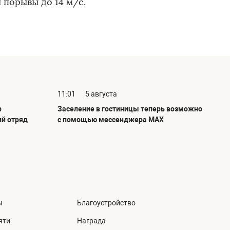
 порывы до 14 м/с.
11:01
5 августа
р
Заселение в гостиницы теперь возможно
ий отряд
с помощью мессенджера MAX
ы
Благоустройство
яти
Награда