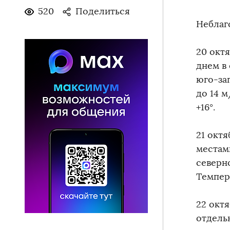
520
Поделиться
Неблаг
20 окт
днем в
юго-за
до 14 м
+16°.
21 окт
местам
северно
Темпера
22 окт
отдель