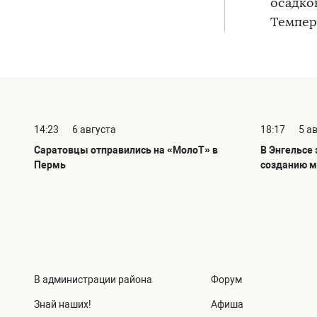
осадко
Темпера
14:23
6 августа
18:17
5 а
Саратовцы отправились на «МолоТ» в
В Энгельсе
Пермь
созданию м
В администрации района
Форум
Знай наших!
Афиша