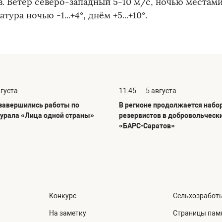
в. Ветер северо-западный 5-10 м/с, ночью местами
тура ночью -1...+4°, днём +5...+10°.
вгуста
11:45
5 августа
 завершились работы по
В регионе продолжается набо
урала «Лица одной страны»
резервистов в добровольческ
«БАРС-Саратов»
Конкурс
Сельхозработ
На заметку
Страницы пам