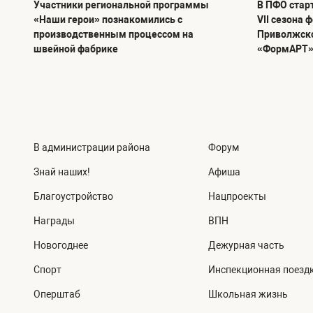
Участники региональной программы
В ПФО стар
«Наши герои» познакомились с
VII сезона 
производственным процессом на
Приволжско
швейной фабрике
«ФормАРТ
В администрации района
Форум
Знай наших!
Афиша
Благоустройство
Нацпроекты
Награды
ВПН
Новогоднее
Дежурная часть
Спорт
Инспекционная поезд
Оперштаб
Школьная жизнь