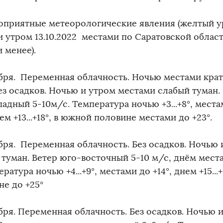
оприятные метеорологические явления (желтый ур
и утром 13.10.2022 местами по Саратовской облас
и менее).
ября. Переменная облачность. Ночью местами кра
ез осадков. Ночью и утром местами слабый туман.
адный 5-10м/с. Температура ночью +3...+8°, мест
нем +13...+18°, в южной половине местами до +23°.
ября. Переменная облачность. Без осадков. Ночью
 туман. Ветер юго-восточный 5-10 м/с, днём мест
ература ночью +4...+9°, местами до +14°, днем +15...
не до +25°
ября. Переменная облачность. Без осадков. Ночью 