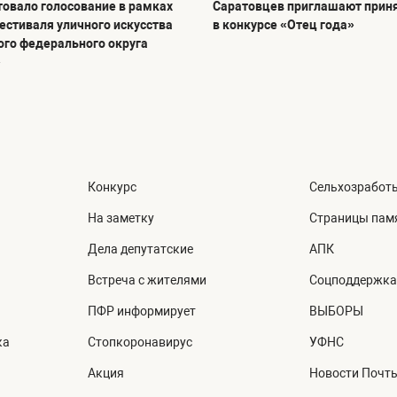
товало голосование в рамках
Саратовцев приглашают приня
фестиваля уличного искусства
в конкурсе «Отец года»
го федерального округа
»
Конкурс
Сельхозработ
На заметку
Страницы пам
Дела депутатские
АПК
Встреча с жителями
Соцподдержка
ПФР информирует
ВЫБОРЫ
ка
Стопкоронавирус
УФНС
Акция
Новости Почт