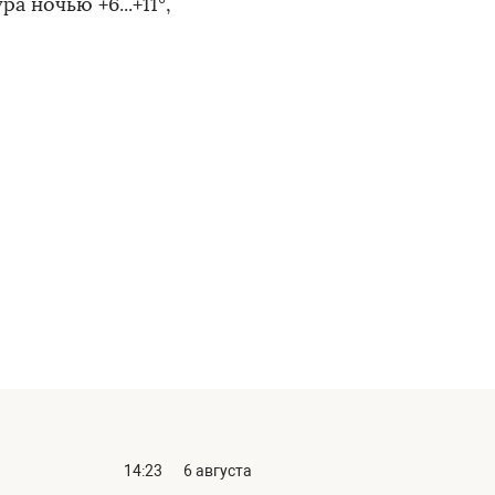
 ночью +6...+11°,
14:23
6 августа