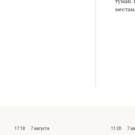
туман. 
местами
17:18
7 августа
11:20
7 а