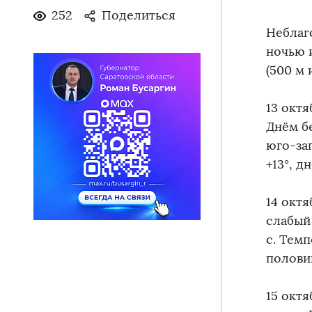
252
Поделиться
Неблаг
ночью 
(500 м 
13 окт
Днём б
юго-зап
+13°, д
14 окт
слабый
с. Темп
полови
15 окт