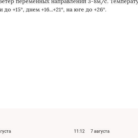
Ветер переменных направлений 3-8м/с. Температура
 до +15°, днем +16...+21°, на юге до +26°.
вгуста
11:12
7 августа