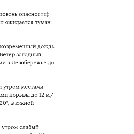
овень опасности):
ти ожидается туман
тковременный дождь.
 Ветер западный,
ами в Левобережье до
 и утром местами
ами порывы до 12 м/
+20°, в южной
и утром слабый