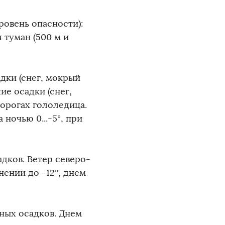
овень опасности):
 туман (500 м и
дки (снег, мокрый
ие осадки (снег,
дорогах гололедица.
ночью 0...-5°, при
дков. Ветер северо-
нении до -12°, днем
ных осадков. Днем