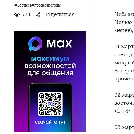
#Вестник#прогнозпогоды
Неблаг
724
Поделиться
Ночью 
менее),
01 мар
снег, 
мокрый 
Ветер с
проясне
02 мар
восточн
+1...-4°.
03 мар