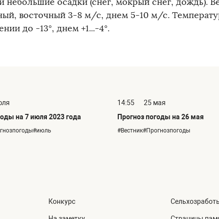
 небольшие осадки (снег, мокрый снег, дождь). В
ый, восточный 3-8 м/с, днем 5-10 м/с. Температур
нии до -13°, днем +1...-4°.
юля
14:55
25 мая
оды на 7 июля 2023 года
Прогноз погоды на 26 мая
огнозпогоды#июль
#Вестник#Прогнозпогоды
Конкурс
Сельхозработ
На заметку
Страницы пам