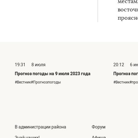
местами
восточн
проясне
19:31
8 июля
20:12
6 и
Прогноз погоды на 9 июля 2023 года
Прогноз пог
#Вестник#Прогнозпогоды
#Вестник#пр
В администрации района
Форум
Знай наших!
Афиша