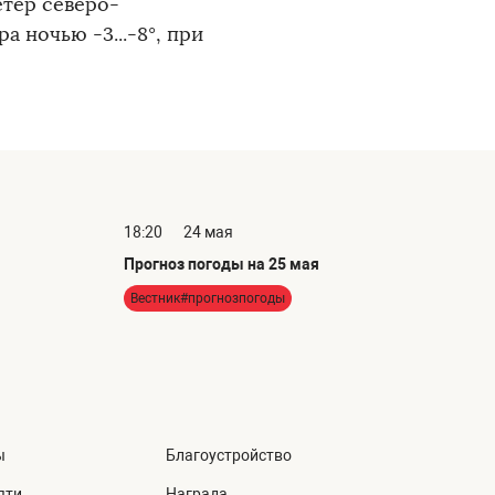
етер северо-
а ночью -3...-8°, при
18:20
24 мая
Прогноз погоды на 25 мая
Вестник#прогнозпогоды
ы
Благоустройство
яти
Награда