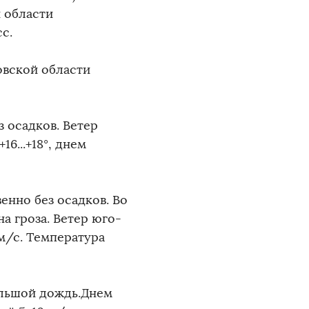
й области
с.
овской области
 осадков. Ветер
16...+18°, днем
енно без осадков. Во
а гроза. Ветер юго-
м/с. Температура
ольшой дождь.Днем