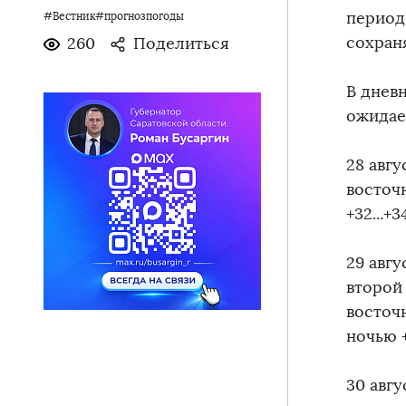
период
#Вестник#прогнозпогоды
сохран
260
Поделиться
В днев
ожидает
28 авг
восточн
+32...+3
29 авг
второй
восточ
ночью +
30 авг