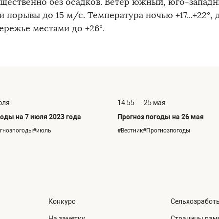
щественно без осадков. Ветер южный, юго-западн
 порывы до 15 м/с. Температура ночью +17...+22°, д
ережье местами до +26°.
юля
14:55
25 мая
оды на 7 июля 2023 года
Прогноз погоды на 26 мая
огнозпогоды#июль
#Вестник#Прогнозпогоды
Конкурс
Сельхозработ
На заметку
Страницы пам