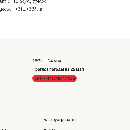
ый 5-10 м/с, днем
нем +31...+36°, в
18:20
24 мая
Прогноз погоды на 25 мая
Вестник#прогнозпогоды
ы
Благоустройство
яти
Награда