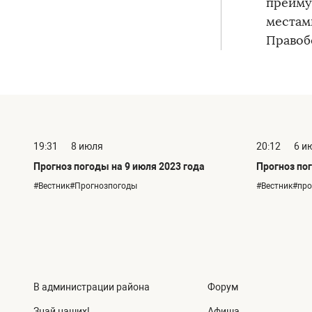
преиму
местами
Правоб
19:31
8 июля
20:12
6 и
Прогноз погоды на 9 июля 2023 года
Прогноз пог
#Вестник#Прогнозпогоды
#Вестник#пр
В администрации района
Форум
Знай наших!
Афиша