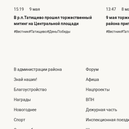
15:19
9 мая
13:47
8 м
В р.п.Татищево прошел торжественный
9 мая торж
митинг на Центральной площади
района при
#Вестник#Татищево#ДеньПобеды
#Вестник#Та
В администрации района
Форум
Знай наших!
Афиша
Благоустройство
Нацпроекты
Награды
ВПН
Новогоднее
Дежурная часть
Спорт
Инспекционная поезд