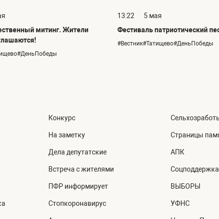
ая
13:22
5 мая
ественный митинг. Жители
Фестиваль патриотический пе
глашаются!
#Вестник#Татищево#ДеньПобеды
тищево#ДеньПобеды
Конкурс
Сельхозработ
На заметку
Страницы пам
Дела депутатские
АПК
Встреча с жителями
Соцподдержка
ПФР информирует
ВЫБОРЫ
ка
Стопкоронавирус
УФНС