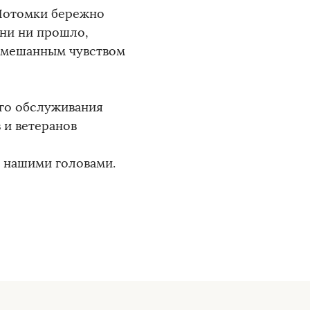
 Потомки бережно
ени ни прошло,
 смешанным чувством
го обслуживания
 и ветеранов
д нашими головами.