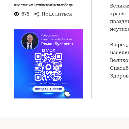
Велика
#Вестник#Татищево#Деньпобеды
хранят
676
Поделиться
праздн
неутих
В пред
населе
Велико
Спасиб
Здоров