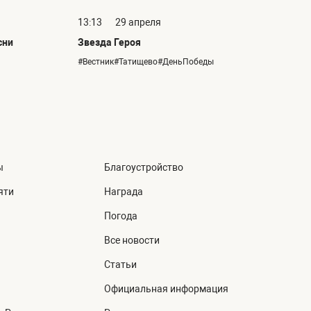
13:13
29 апреля
сни
Звезда Героя
#Вестник#Татищево#ДеньПобеды
ы
Благоустройство
яти
Награда
Погода
Все новости
Статьи
Официальная информация