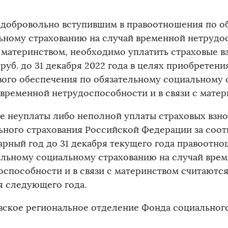
 добровольно вступившим в правоотношения по о
ьному страхованию на случай временной нетрудо
с материнством, необходимо уплатить страховые в
 руб. до 31 декабря 2022 года в целях приобретен
вого обеспечения по обязательному социальному 
 временной нетрудоспособности и в связи с матери
ае неуплаты либо неполной уплаты страховых взн
ьного страхования Российской Федерации за соо
арный год до 31 декабря текущего года правоотно
ельному социальному страхованию на случай вре
оспособности и в связи с материнством считаютс
ря следующего года.
вское региональное отделение Фонда социальног