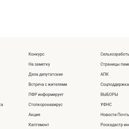
Конкурс
Сельхозработ
На заметку
Страницы пам
Дела депутатские
АПК
Встреча с жителями
Соцподдержка
ПФР информирует
ВЫБОРЫ
ка
Стопкоронавирус
УФНС
Акция
Новости Почт
Каптемонт
Роскадастр и