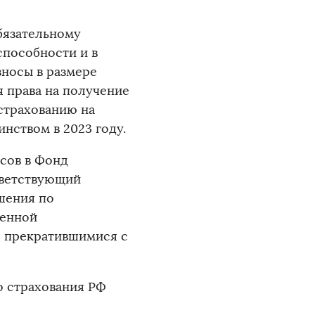
бязательному
способности и в
зносы в размере
ия права на получение
страхованию на
нством в 2023 году.
осов в Фонд
тветствующий
шения по
менной
я прекратившимися с
о страхования РФ