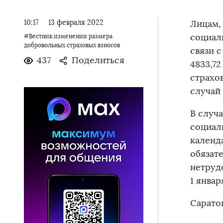
10:17
13 февраля 2022
Лицам,
социал
#Вестник изменении размера
добровольных страховых взносов
связи 
437
Поделиться
4833,72
страхо
случай
В случ
социал
календ
обязат
нетруд
1 янва
Сарато