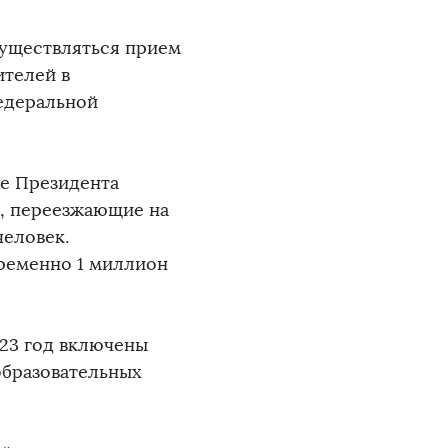
осуществляться прием
ителей в
едеральной
ве Президента
и, переезжающие на
человек.
ременно 1 миллион
23 год включены
образовательных