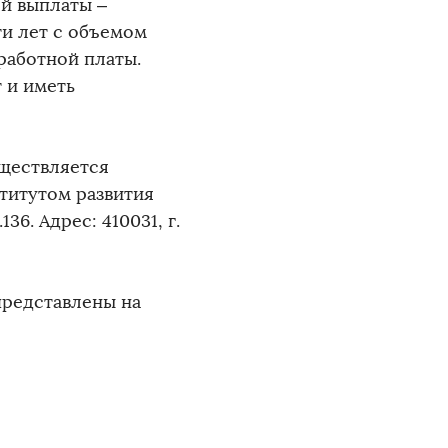
й выплаты –
ти лет с объемом
аработной платы.
т и иметь
уществляется
титутом развития
36. Адрес: 410031, г.
представлены на