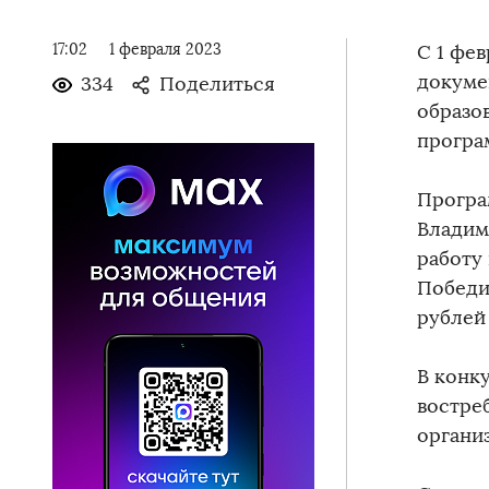
17:02
1 февраля 2023
С 1 фе
докуме
334
Поделиться
образо
програ
Програ
Владим
работу 
Победи
рублей
В конк
востре
органи