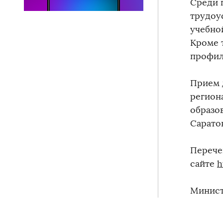
Среди 
трудоу
учебной
Кроме т
профил
Прием 
регион
образов
Саратов
Перече
сайте
h
Минист