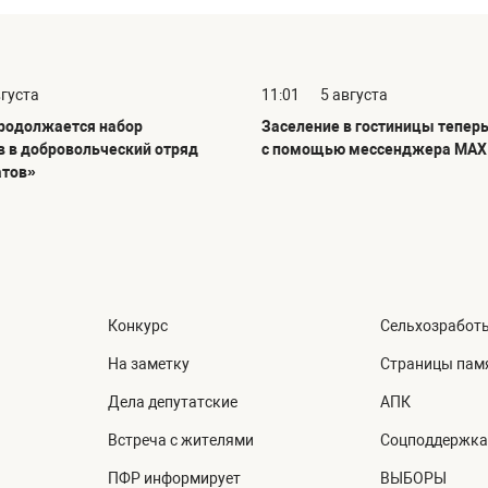
вгуста
11:01
5 августа
продолжается набор
Заселение в гостиницы тепер
в в добровольческий отряд
с помощью мессенджера MAX
атов»
Конкурс
Сельхозработ
На заметку
Страницы пам
Дела депутатские
АПК
Встреча с жителями
Соцподдержка
ПФР информирует
ВЫБОРЫ