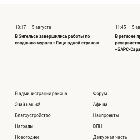
18:17
5 августа
11:45
5 а
В Энгельсе завершились работы по
В регионе 
созданию мурала «Лица одной страны»
резервисто
«БАРС-Сар
В администрации района
Форум
Знай наших!
Афиша
Благоустройство
Нацпроекты
Награды
ВПН
Новогоднее
Дежурная часть