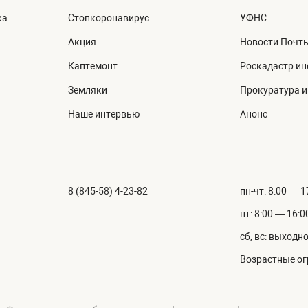
ка
Стопкоронавирус
УФНС
Акция
Новости Почт
Каптемонт
Роскадастр и
Земляки
Прокуратура 
Наше интервью
Анонс
8 (845-58) 4-23-82
пн-чт: 8:00 — 1
пт: 8:00 — 16:0
сб, вс: выходн
Возрастные ог