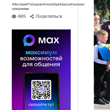
#Вестник#Татищево#1сентября#школа#мизино-
лапшиновка
605
Поделиться