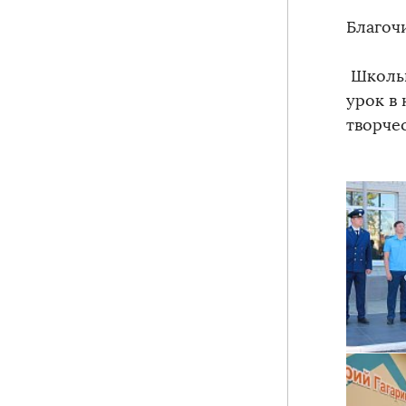
Благоч
Школьн
урок в 
творче