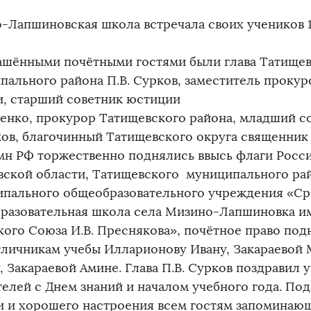
-Лапшиновская школа встречала своих учеников 1
шёнными почётными гостями были глава Татищев
пального района П.В. Сурков, заместитель прокур
и, старший советник юстиции
авенко, прокурор Татищевского района, младший с
ов, благочинный Татищевского округа священник
мн РФ торжественно поднялись ввысь флаги Росс
вской области, Татищевского муниципального ра
пального общеобразовательного учреждения «Ср
разовательная школа села Мизино-Лапшиновка и
кого Союза И.В. Преснякова», почётное право под
тличникам учебы Илларионову Ивану, Закараевой 
 Закараевой Амине. Глава П.В. Сурков поздравил 
телей с Днем знаний и началом учебного года. По
и и хорошего настроения всем гостям запоминаю