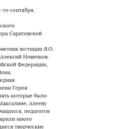
-го сентября.
ского
ора Саратовской
оветник юстиции Я.О.
 Алексий Новичков.
ийской Федерации,
йона,
едняя
мени Героя
нять которые было
Максалине, Алееву
учащихся, педагогов
дарили много
щиеся творческие