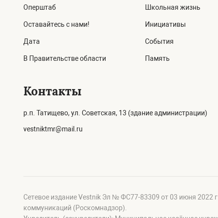
Оперштаб
Школьная жизнь
Оставайтесь с нами!
Инициативы
Дата
События
В Правительстве области
Память
Контакты
р.п. Татищево, ул. Советская, 13 (здание администрации)
vestniktmr@mail.ru
Сетевое издание Vestnik Эл № ФС77-83309 от 03 июня 2022 
коммуникаций (Роскомнадзор).