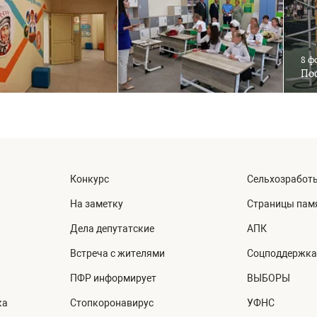
8 ф
Пос
Конкурс
Сельхозработ
На заметку
Страницы пам
Дела депутатские
АПК
Встреча с жителями
Соцподдержка
ПФР информирует
ВЫБОРЫ
ка
Стопкоронавирус
УФНС