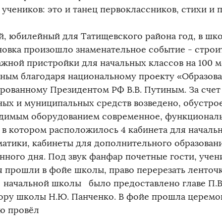
 учеников: это и танец первоклассников, стихи и 
й, юбилейный для Татищевского района год, в шк
овка произошло знаменательное событие - строи
ажной пристройки для начальных классов на 100 м
ным благодаря национальному проекту «Образова
рованному Президентом РФ В.В. Путиным. За счет
ных и муниципальных средств возведено, обустро
димым оборудованием современное, функционал
, в котором расположилось 4 кабинета для начальн
атики, кабинеты для дополнительного образован
нного дня. Под звук фанфар почетные гости, учен
я прошли в фойе школы, право перерезать ленточ
 начальной школы было предоставлено главе П.В
ору школы Н.Ю. Панченко. В фойе прошла церемо
ю провёл