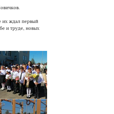
овичков.
е их ждал первый
бе и труде, новых