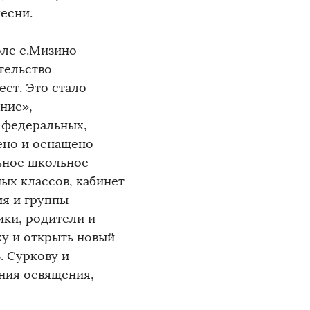
песни.
оле с.Мизино-
тельство
ест. Это стало
ние»,
 федеральных,
ено и оснащено
ьное школьное
ых классов, кабинет
ия и группы
ики, родители и
ку и открыть новый
. Суркову и
ния освящения,