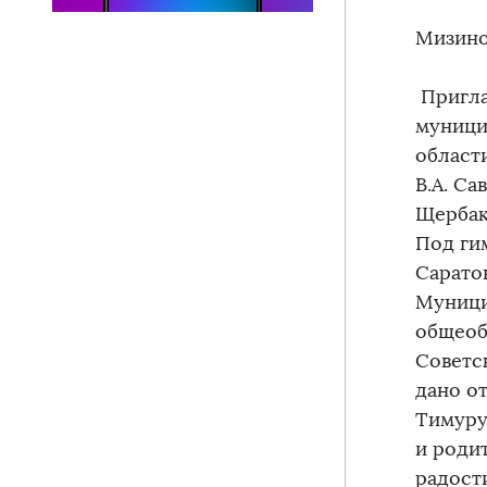
Мизино
Пригла
муници
област
В.А. С
Щербак
Под ги
Сарато
Муници
общеоб
Советс
дано о
Тимуру,
и роди
радост