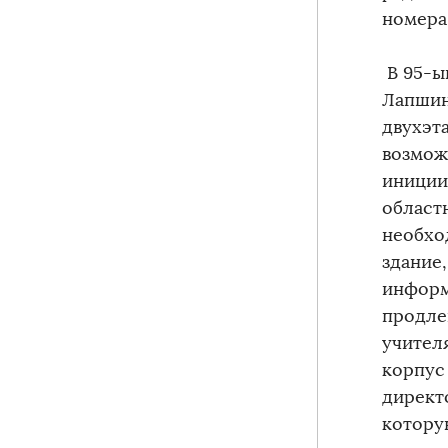
номера
В 95-ы
Лапшин
двухэт
возмож
иниции
област
необхо
здание
информ
продле
учител
корпус
директ
котору