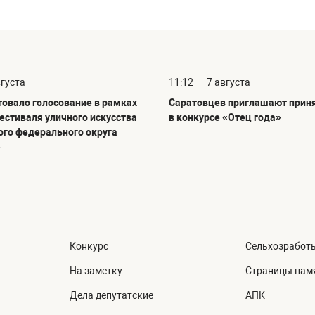
вгуста
11:12
7 августа
товало голосование в рамках
Саратовцев приглашают приня
фестиваля уличного искусства
в конкурсе «Отец года»
го федерального округа
»
Конкурс
Сельхозработ
На заметку
Страницы пам
Дела депутатские
АПК