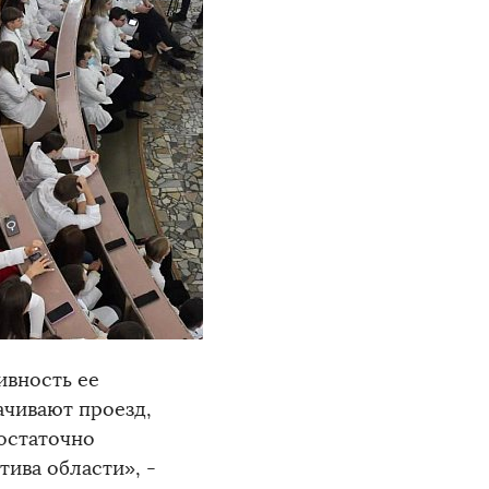
ивность ее
ачивают проезд,
достаточно
тива области», -