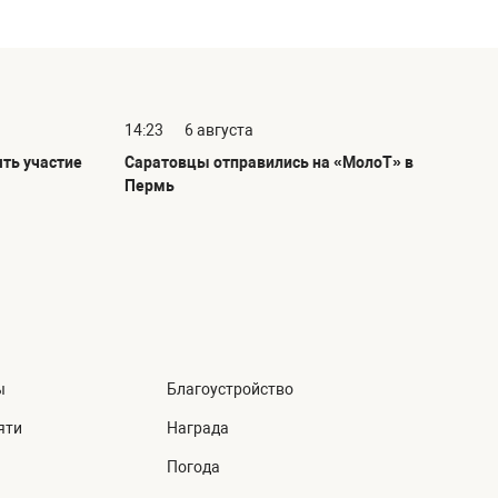
14:23
6 августа
ть участие
Саратовцы отправились на «МолоТ» в
Пермь
ы
Благоустройство
яти
Награда
Погода