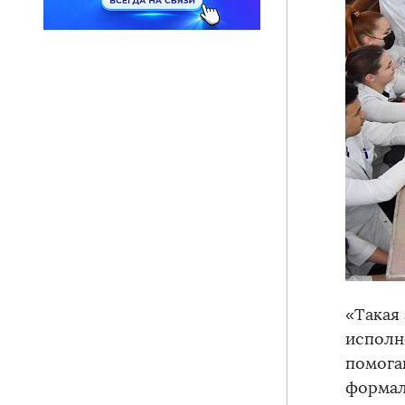
«Такая
исполн
помогаю
формаль