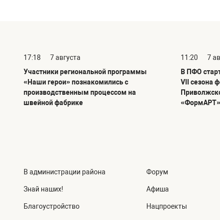
17:18
7 августа
11:20
7 а
Участники региональной программы
В ПФО стар
«Наши герои» познакомились с
VII сезона 
производственным процессом на
Приволжско
швейной фабрике
«ФормАРТ
В администрации района
Форум
Знай наших!
Афиша
Благоустройство
Нацпроекты