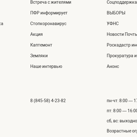
Встреча с жителями
Соцподдержка
ПФР информирует
ВЫБОРЫ
ка
Стопкоронавирус
УФНС
Акция
Новости Почт
Каптемонт
Роскадастр и
Земляки
Прокуратура 
Наше интервью
Анонс
8 (845-58) 4-23-82
пн-чт: 8:00 — 1
пт: 8:00 — 16:0
сб, вс: выходн
Возрастные ог