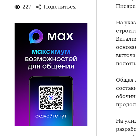
Писаре
227
Поделиться
На ука
строит
Витали
основа
включа
полотн
Общая 
состави
обочин
продол
На ули
разраб