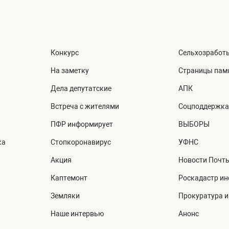
Конкурс
Сельхозработ
На заметку
Страницы пам
Дела депутатские
АПК
Встреча с жителями
Соцподдержка
ПФР информирует
ВЫБОРЫ
ка
Стопкоронавирус
УФНС
Акция
Новости Почт
Каптемонт
Роскадастр и
Земляки
Прокуратура 
Наше интервью
Анонс