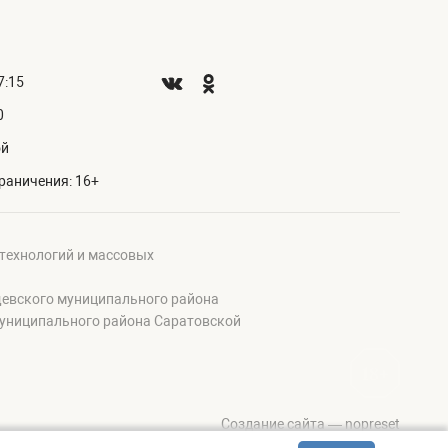
7:15
0
ой
раничения: 16+
 технологий и массовых
щевского муниципального района
муниципального района Саратовской
Создание сайта — nopreset