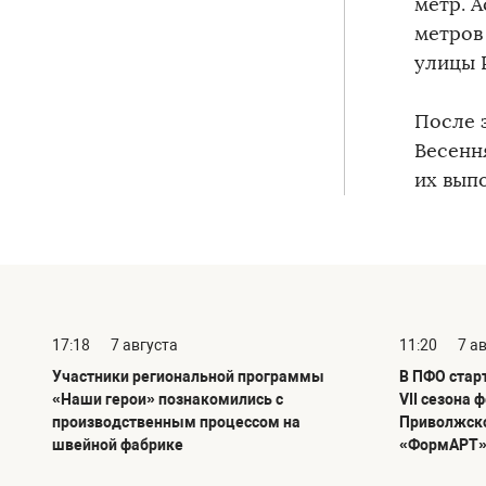
метр. 
метров
улицы 
После 
Весення
их вып
17:18
7 августа
11:20
7 а
Участники региональной программы
В ПФО стар
«Наши герои» познакомились с
VII сезона 
производственным процессом на
Приволжско
швейной фабрике
«ФормАРТ