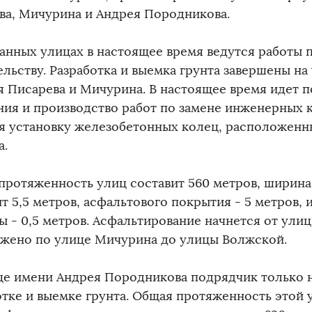
ва, Мичурина и Андрея Породникова.
занных улицах в настоящее время ведутся работы
ельству. Разработка и выемка грунта завершены на
я Писарева и Мичурина. В настоящее время идет п
ния и производство работ по замене инженерных 
я установку железобетонных колец, расположенн
а.
протяженность улиц составит 560 метров, ширин
т 5,5 метров, асфальтового покрытия - 5 метров, 
ы - 0,5 метров. Асфальтирование начнется от ули
жено по улице Мичурина до улицы Волжской.
це имени Андрея Породникова подрядчик только н
отке и выемке грунта. Общая протяженность этой 