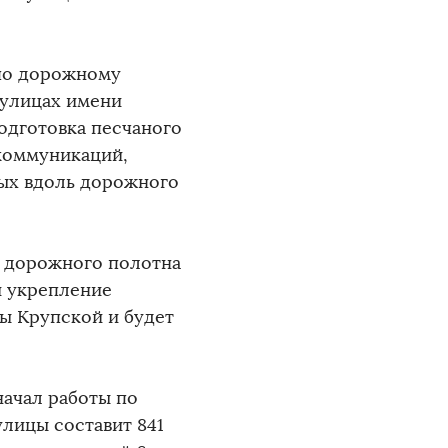
 по дорожному
 улицах имени
одготовка песчаного
коммуникаций,
ых вдоль дорожного
а дорожного полотна
и укрепление
цы Крупской и будет
ачал работы по
улицы составит 841