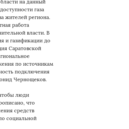
области на данный
 доступности газа
а жителей региона.
тная работа
ительной власти. В
ия и газификации до
ция Саратовской
егиональное
жения по источникам
жность подключения
Леонид Чернощеков.
 чтобы люди
рописано, что
чения средств
по социальной