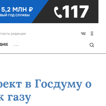
нтакты редакции
ДНЕЕ
. . .
ект в Госдуму о
 газу