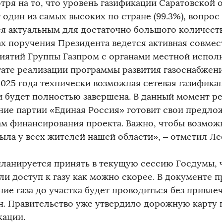
тря на то, что уровень газификации Саратовской 
один из самых высоких по стране (99.3%), вопрос
ся актуальным для достаточно большого количеств
ах поручения Президента ведется активная совмес
иятий Группы Газпром с органами местной исполн
тате реализации программы развития газоснабжен
2025 года технически возможная сетевая газифика
и будет полностью завершена. В данный момент р
ние партии «Единая Россия» готовит свои предло
ам финансирования проекта. Важно, чтобы возмо
 была у всех жителей нашей области», – отметил 
планируется принять в текущую сессию Госдумы,
ли доступ к газу как можно скорее. В документе п
ние газа до участка будет проводиться без привле
н. Правительство уже утвердило дорожную карту 
кации.