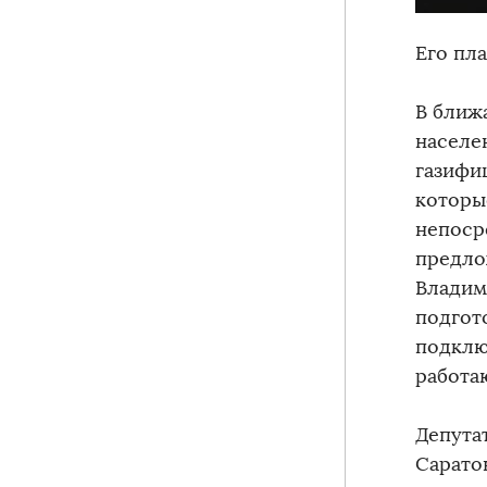
Его пл
В ближ
населе
газифиц
которы
непоср
предло
Владим
подгот
подклю
работа
Депута
Сарато