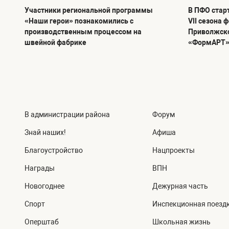
Участники региональной программы
В ПФО стар
«Наши герои» познакомились с
VII сезона 
производственным процессом на
Приволжско
швейной фабрике
«ФормАРТ
В администрации района
Форум
Знай наших!
Афиша
Благоустройство
Нацпроекты
Награды
ВПН
Новогоднее
Дежурная часть
Спорт
Инспекционная поезд
Оперштаб
Школьная жизнь