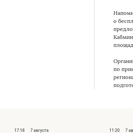
Напомн
о бесп
предло
Кабмин
площад
Органи
по при
регион
подгот
17:18
7 августа
11:20
7 а