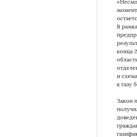
«Несмо
момент 
остает
В рамк
предпр
резуль
конца 
област
отделе
и схем
к газу
Закон 
получи
доведе
гражда
газифи