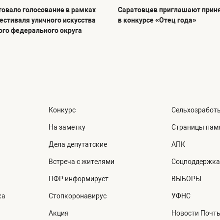
товало голосование в рамках
Саратовцев приглашают приня
фестиваля уличного искусства
в конкурсе «Отец года»
го федерального округа
»
Конкурс
Сельхозработ
На заметку
Страницы пам
Дела депутатские
АПК
Встреча с жителями
Соцподдержка
ПФР информирует
ВЫБОРЫ
ка
Стопкоронавирус
УФНС
Акция
Новости Почт