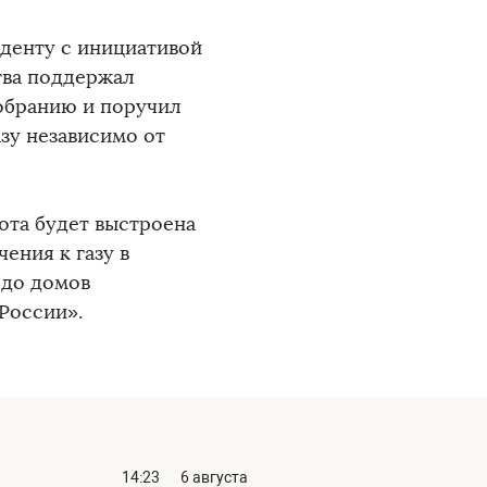
иденту с инициативой
тва поддержал
обранию и поручил
зу независимо от
ота будет выстроена
ения к газу в
 до домов
России».
14:23
6 августа