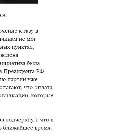
мы.
чение к газу в
ичинам не мог
нных пунктах,
оведена
нициатива была
е Президента РФ
ию партии уже
олагают, что оплата
ганизации, которые
в подчеркнул, что в
в ближайшее время.