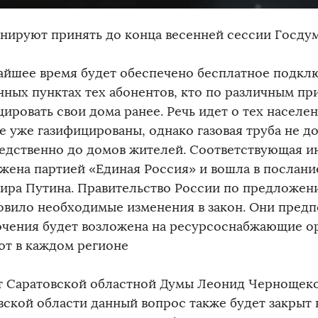
анируют принять до конца весенней сессии Госду
айшее время будет обеспечено бесплатное подклю
нных пунктах тех абонентов, кто по различным пр
ировать свои дома ранее. Речь идет о тех населе
е уже газифицированы, однако газовая труба не д
едственно до домов жителей. Соответствующая и
жена партией «Единая Россия» и вошла в послани
ира Путина. Правительство России по предложен
овило необходимые изменения в закон. Они предп
чения будет возложена на ресурсоснабжающие ор
ют в каждом регионе
т Саратовской областной Думы Леонид Чернощеко
вской области данный вопрос также будет закрыт 