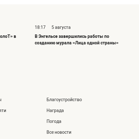
18:17
5 августа
олоТ» в
В Энгельсе завершились работы по
созданию мурала «Лица одной страны»
ы
Благоустройство
яти
Награда
Погода
Все новости