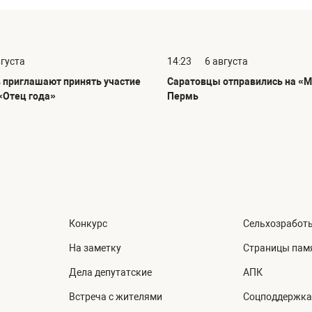
вгуста
14:23
6 августа
 приглашают принять участие
Саратовцы отправились на «М
«Отец года»
Пермь
Конкурс
Сельхозработ
На заметку
Страницы пам
Дела депутатские
АПК
Встреча с жителями
Соцподдержка