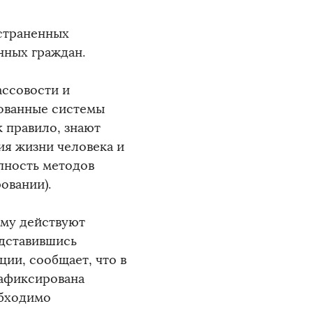
страненных
нных граждан.
ассовости и
ованные системы
к правило, знают
вия жизни человека и
пность методов
овании).
ому действуют
едставившись
ии, сообщает, что в
зафиксирована
обходимо