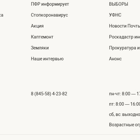
ПФР информирует
ВЫБОРЫ
ка
Стопкоронавирус
УФНС
Акция
Новости Почт
Каптемонт
Роскадастр и
Земляки
Прокуратура 
Наше интервью
Анонс
8 (845-58) 4-23-82
пн-чт: 8:00 — 1
пт: 8:00 — 16:0
сб, вс: выходн
Возрастные ог