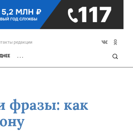
нтакты редакции
ДНЕЕ
. . .
и фразы: как
ону