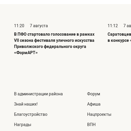
11:20
7 августа
11:12
7 а
В ПФО стартовало голосование в рамках
Саратовцев
VII сезона фестиваля уличного искусства
в конкурсе 
Приволжского федерального округа
«ФормАРТ»
В администрации района
Форум
Знай наших!
Афиша
Благоустройство
Нацпроекты
Награды
ВПН