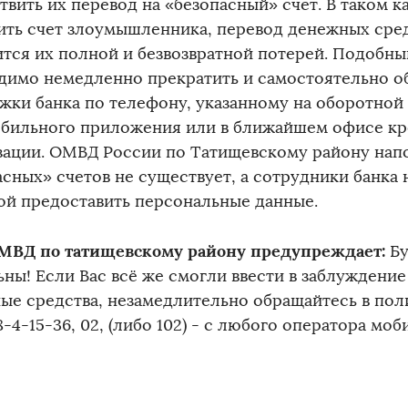
твить их перевод на «безопасный» счет. В таком к
ить счет злоумышленника, перевод денежных сре
ится их полной и безвозвратной потерей. Подобны
димо немедленно прекратить и самостоятельно об
жки банка по телефону, указанному на оборотной 
обильного приложения или в ближайшем офисе к
зации. ОМВД России по Татищевскому району напо
сных» счетов не существует, а сотрудники банка 
ой предоставить персональные данные.
МВД по татищевскому району предупреждает:
Бу
ьны! Если Вас всё же смогли ввести в заблуждение
ые средства, незамедлительно обращайтесь в по
8-4-15-36, 02, (либо 102) - с любого оператора моб