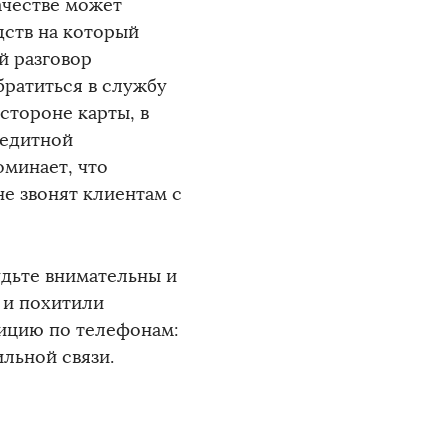
ачестве может
дств на который
й разговор
ратиться в службу
стороне карты, в
редитной
минает, что
не звонят клиентам с
дьте внимательны и
 и похитили
лицию по телефонам:
ильной связи.