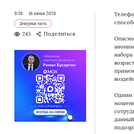
9:38
16 июня 2026
Телефо
способ
Дежурная часть
245
Поделиться
Опасно
аноним
набора 
возраст
примен
воздей
Одним 
мошенн
сотруд
данный
подозр