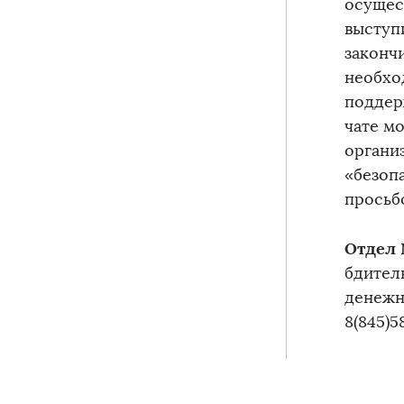
осущес
выступ
законч
необхо
поддер
чате м
органи
«безопа
просьб
Отдел 
бдител
денежн
8(845)5