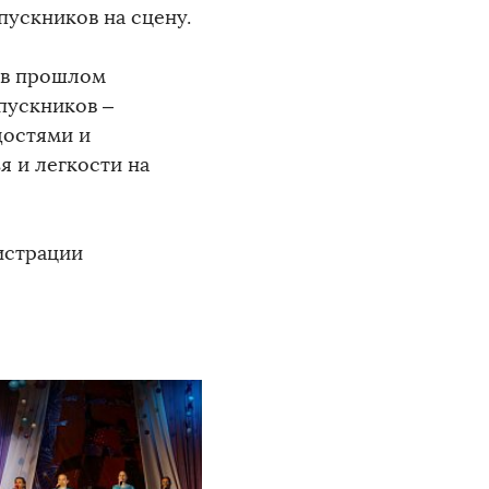
пускников на сцену.
 в прошлом
пускников –
достями и
я и легкости на
истрации