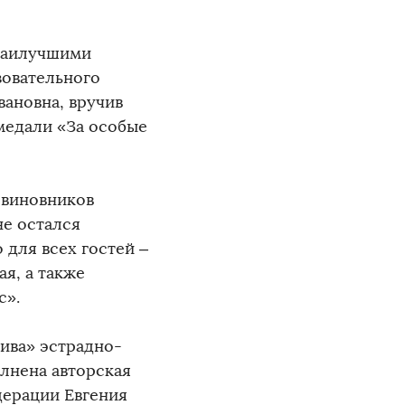
 наилучшими
зовательного
ановна, вручив
медали «За особые
 виновников
не остался
 для всех гостей –
я, а также
с».
ива» эстрадно-
лнена авторская
дерации Евгения