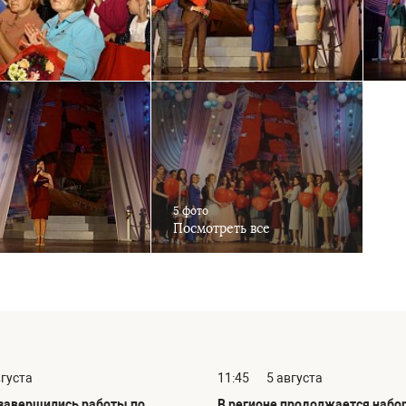
5 фото
Посмотреть все
вгуста
11:45
5 августа
 завершились работы по
В регионе продолжается набо