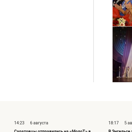
14:23
6 августа
18:17
5 а
Саратовцы отправились на «МолоТ» в
В Энгельсе