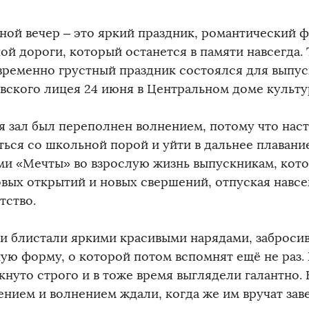
ной вечер – это яркий праздник, романтический 
ой дороги, который останется в памяти навсегда.
временно грустный праздник состоялся для выпу
вского лицея 24 июня в Центральном доме культу
я зал был переполнен волнением, потому что нас
ться со школьной порой и уйти в дальнее плавани
ми «Мечты» во взрослую жизнь выпускникам, кото
овых открытий и новых свершений, отпуская навсе
тство.
и блистали яркими красивыми нарядами, заброси
ую форму, о которой потом вспомнят ещё не раз
кнуто строго и в тоже время выглядели галантно. 
ением и волнением ждали, когда же им вручат зав