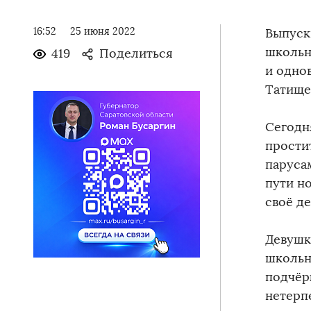
16:52
25 июня 2022
Выпуск
школьн
419
Поделиться
и одно
Татище
Сегодн
прости
паруса
пути н
своё де
Девушк
школьн
подчёр
нетерп