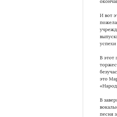
оконча
И вот 
пожела
учрежд
выпуск
успехи 
В этот
торжес
безучас
это Ма
«Народ
В заве
вокаль
песня 