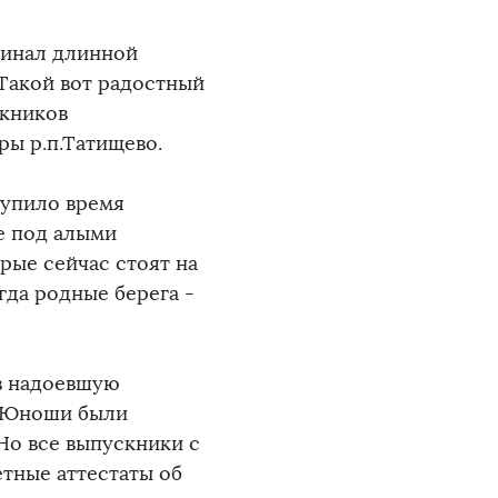
финал длинной
 Такой вот радостный
скников
ры р.п.Татищево.
тупило время
е под алыми
рые сейчас стоят на
гда родные берега -
в надоевшую
. Юноши были
Но все выпускники с
етные аттестаты об