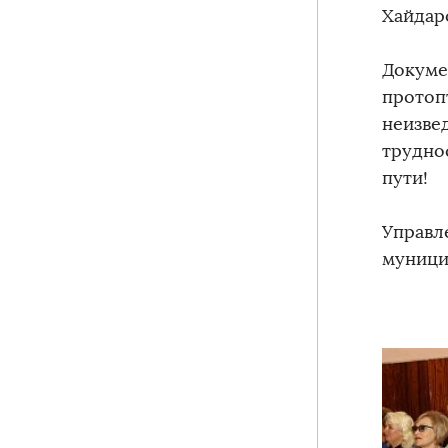
Хайдар
Докуме
протоп
неизве
трудно
пути!
Управл
муници