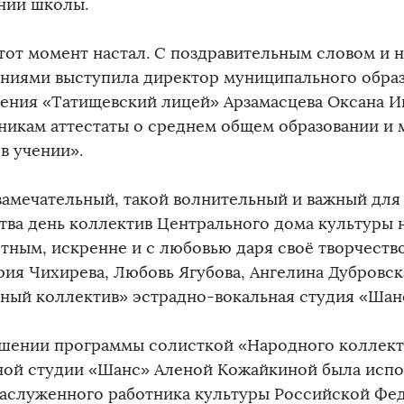
нии школы.
этот момент настал. С поздравительным словом и
ниями выступила директор муниципального обра
ения «Татищевский лицей» Арзамасцева Оксана Ив
никам аттестаты о среднем общем образовании и 
в учении».
 замечательный, такой волнительный и важный для
тва день коллектив Центрального дома культуры 
тным, искренне и с любовью даря своё творчество
рия Чихирева, Любовь Ягубова, Ангелина Дубровска
ный коллектив» эстрадно-вокальная студия «Шан
ршении программы солисткой «Народного коллект
ной студии «Шанс» Аленой Кожайкиной была испо
заслуженного работника культуры Российской Фе