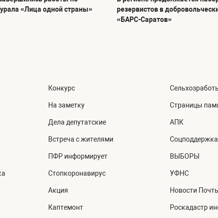
урала «Лица одной страны»
резервистов в добровольческ
«БАРС-Саратов»
Конкурс
Сельхозработ
На заметку
Страницы пам
Дела депутатские
АПК
Встреча с жителями
Соцподдержка
ПФР информирует
ВЫБОРЫ
ка
Стопкоронавирус
УФНС
Акция
Новости Почт
Каптемонт
Роскадастр и